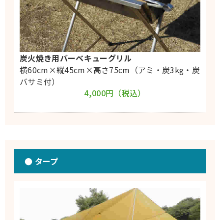
炭火焼き用バーベキューグリル
横60cm×縦45cm×高さ75cm（アミ・炭3kg・炭
バサミ付）
4,000円（税込）
● タープ