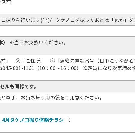
ウス前
コ掘りを行います(^^)/ タケノコを掘ったあとは「ぬか」
本）
※当日お支払いください。
名前」 ②「ご住所」 ③「連絡先電話番号（日中につなが
45-891-1151（10：00～16：00） ※定員になり次第締
セルも同様です。
装と軍手、お持ち帰り用の袋をご用意ください。
6．4月タケノコ掘り体験チラシ
）