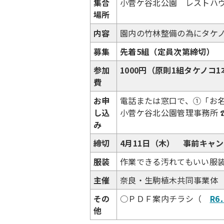
集合
小菅ケ谷北公園 レストハ
場所
内容
園内の竹林整備の為にタケノ
募集
先着5組（定員次第締切）
参加
1000円（原則1組タケノコ1
費
お申
電話または窓口で、①「お
し込
小菅ケ谷北公園管理事務所 ☎0
み
締切
4月11
日（木） 事前キャン
服装
作業できる汚れてもいい服
主催
奈良・生駒植木共同事業体
その
○ＰＤＦ案内チラシ（
R
他